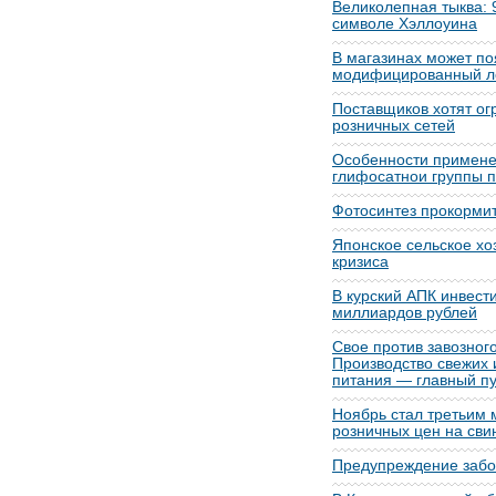
Великолепная тыква: 
символе Хэллоуина
В магазинах может по
модифицированный л
Поставщиков хотят ог
розничных сетей
Особенности примене
глифосатнои группы 
Фотосинтез прокорми
Японское сельское хоз
кризиса
В курский АПК инвест
миллиардов рублей
Свое против завозног
Производство свежих 
питания — главный п
Ноябрь стал третьим
розничных цен на сви
Предупреждение забо