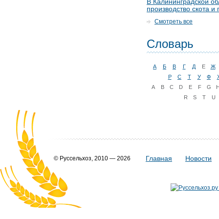
В Калининградской об
производство скота и 
Смотреть все
Словарь
А
Б
В
Г
Д
Е
Ж
Р
С
Т
У
Ф
A
B
C
D
E
F
G
R
S
T
U
Главная
Новости
© Руссельхоз, 2010 — 2026