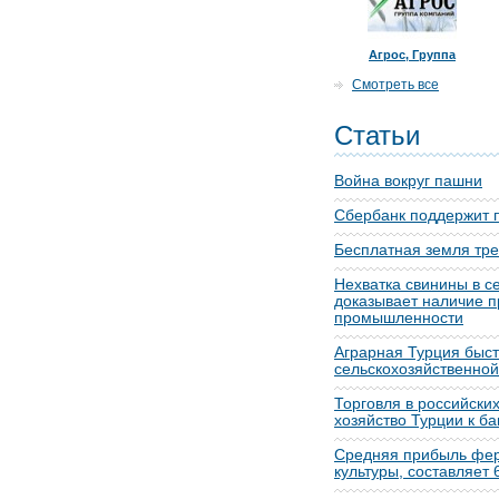
Агрос, Группа
Смотреть все
Статьи
Война вокруг пашни
Сбербанк поддержит 
Бесплатная земля тре
Нехватка свинины в се
доказывает наличие 
промышленности
Аграрная Турция быс
сельскохозяйственной
Торговля в российских
хозяйство Турции к ба
Средняя прибыль фе
культуры, составляет