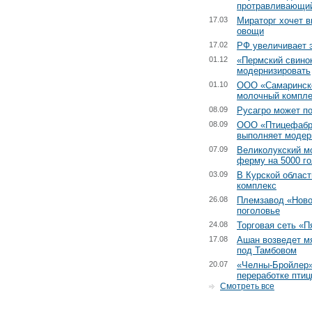
протравливающий
17.03
Мираторг хочет 
овощи
17.02
РФ увеличивает 
01.12
«Пермский свино
модернизировать
01.10
ООО «Самаринско
молочный компле
08.09
Русагро может по
08.09
ООО «Птицефабр
выполняет модер
07.09
Великолукский м
ферму на 5000 г
03.09
В Курской област
комплекс
26.08
Племзавод «Ново
поголовье
24.08
Торговая сеть «П
17.08
Ашан возведет м
под Тамбовом
20.07
«Челны-Бройлер»
переработке пти
Смотреть все