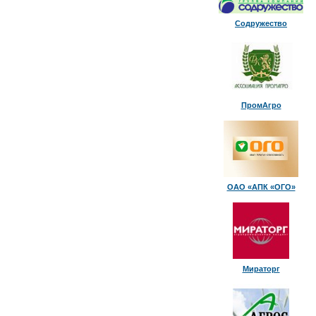
Содружество
ПромАгро
ОАО «АПК «ОГО»
Мираторг