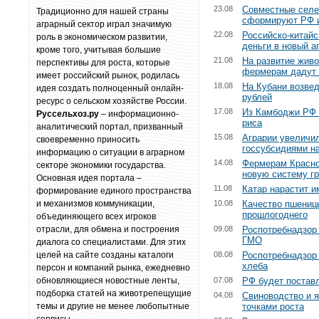
23.08
Совместные селе
Традиционно для нашей страны
сформируют РФ 
аграрный сектор играл значимую
22.08
Российско-китайс
роль в экономическом развитии,
деньги в новый а
кроме того, учитывая большие
21.08
На развитие жив
перспективы для роста, которые
фермерам дадут 
имеет российский рынок, родилась
18.08
На Кубани возвед
идея создать полноценный онлайн-
рублей
ресурс о сельском хозяйстве России.
17.08
Из Камбоджи РФ 
Руссельхоз.ру
– информационно-
риса
аналитический портал, призванный
15.08
Аграрии увеличил
своевременно приносить
госсубсидиями на
информацию о ситуации в аграрном
14.08
Фермерам Красно
секторе экономики государства.
новую систему г
Основная идея портала –
11.08
Катар нарастит и
формирование единого пространства
и механизмов коммуникации,
10.08
Качество пшениц
прошлогоднего
объединяющего всех игроков
отрасли, для обмена и построения
09.08
Роспотребнадзор 
ГМО
диалога со специалистами. Для этих
целей на сайте созданы каталоги
08.08
Роспотребнадзор 
хлеба
персон и компаний рынка, ежедневно
обновляющиеся новостные ленты,
07.08
РФ будет поставл
подборка статей на животрепещущие
04.08
Свиноводство и 
темы и другие не менее любопытные
точками роста