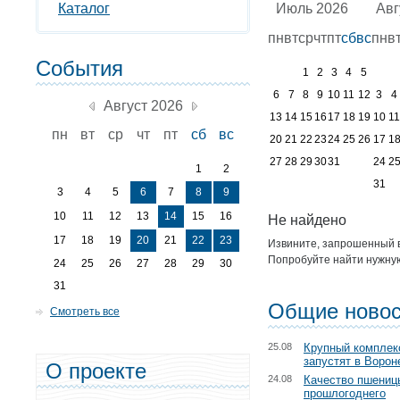
Каталог
Июль 2026
Авг
пн
вт
ср
чт
пт
сб
вс
пн
в
События
1
2
3
4
5
6
7
8
9
10
11
12
3
4
Август 2026
13
14
15
16
17
18
19
10
11
пн
вт
ср
чт
пт
сб
вс
20
21
22
23
24
25
26
17
1
27
28
29
30
31
24
2
1
2
31
3
4
5
6
7
8
9
10
11
12
13
14
15
16
Не найдено
17
18
19
20
21
22
23
Извините, запрошенный в
Попробуйте найти нужную
24
25
26
27
28
29
30
31
Общие новос
Смотреть все
25.08
Крупный комплек
запустят в Ворон
О проекте
24.08
Качество пшениц
прошлогоднего