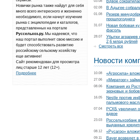
сервисы.
03.08
Вдвое сократила
Новички рынка также найдут для себя
02.08
В Адыгее собрал
много всего интересного и жизненно
01.08
Резерв минудобр
необходимого, если начнут изучение
прошлогоднего
рынка с энциклопедии и каталогов,
31.07
Новая бобовая к
представленных на портале
фасоль
Руссельхоз.ру.
Мы надеемся, что
28.07
Убытки аграриев 
наш портал выполнит свою миссию и
2,6 млрд рублей
будет способствовать развитию
Смотреть все
российскому сельскому хозяйству
еще активнее!
Новости ком
Сайт рекомендован для просмотра
лиц старше 12 лет (12+).
Подробнее
10.08
«Агросила» влож
27.06
«Мираторг» займе
08.06
Компания из Рост
зерновых и бобов
16.05
Nestle против ин
пальмового масл
07.04
РСХБ увеличил о
вдвое
23.03
Россельхозбанк в
выданных кредит
08.12
«Русагро» вложит
09.11
Bayer возведет в