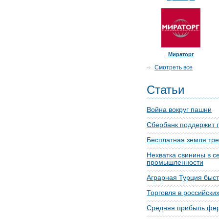
Мираторг
Смотреть все
Статьи
Война вокруг пашни
Сбербанк поддержит 
Бесплатная земля тре
Нехватка свинины в с
промышленности
Аграрная Турция быст
Торговля в российских
Средняя прибыль фер