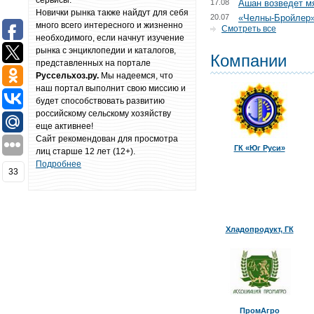
сервисы.
17.08
Ашан возведет м
Новички рынка также найдут для себя
20.07
«Челны-Бройлер»
много всего интересного и жизненно
Смотреть все
необходимого, если начнут изучение
рынка с энциклопедии и каталогов,
Компании
представленных на портале
Руссельхоз.ру.
Мы надеемся, что
наш портал выполнит свою миссию и
будет способствовать развитию
российскому сельскому хозяйству
еще активнее!
Сайт рекомендован для просмотра
ГК «Юг Руси»
лиц старше 12 лет (12+).
Подробнее
33
Хладопродукт, ГК
ПромАгро