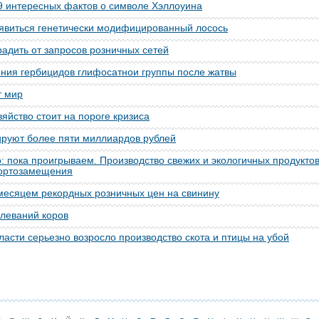
9 интересных фактов о символе Хэллоуина
оявиться генетически модифицированный лосось
радить от запросов розничных сетей
ния гербицидов глифосатнои группы после жатвы
т мир
яйство стоит на пороге кризиса
ируют более пяти миллиардов рублей
о: пока проигрываем. Производство свежих и экологичных продукто
портозамещения
месяцем рекордных розничных цен на свинину
леваний коров
ласти серьезно возросло производство скота и птицы на убой