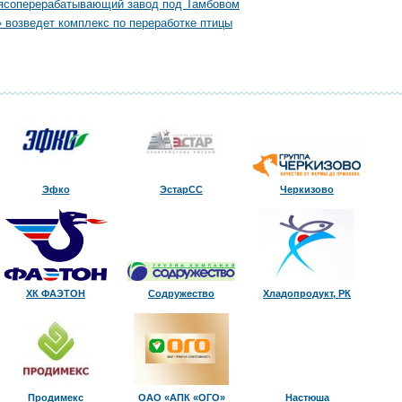
ясоперерабатывающий завод под Тамбовом
 возведет комплекс по переработке птицы
Эфко
ЭстарСС
Черкизово
ХК ФАЭТОН
Содружество
Хладопродукт, РК
Продимекс
ОАО «АПК «ОГО»
Настюша