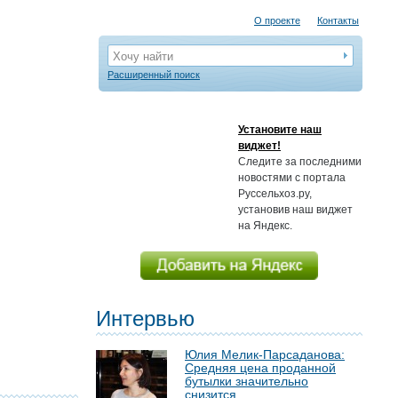
О проекте
Контакты
Хочу найти
Расширенный поиск
Установите наш
виджет!
Следите за последними
новостями с портала
Руссельхоз.ру,
установив наш виджет
на Яндекс.
Интервью
Юлия Мелик-Парсаданова:
Средняя цена проданной
бутылки значительно
снизится