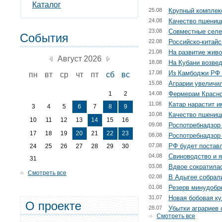
Каталог
25.08
Крупный комплекс
24.08
Качество пшениц
23.08
Совместные селе
События
22.08
Российско-китайс
21.08
На развитие жив
Август 2026
18.08
На Кубани возвед
17.08
Из Камбоджи РФ 
пн
вт
ср
чт
пт
сб
вс
15.08
Аграрии увеличил
1
2
14.08
Фермерам Красно
11.08
Катар нарастит и
3
4
5
6
7
8
9
10.08
Качество пшениц
10
11
12
13
14
15
16
09.08
Роспотребнадзор
17
18
19
20
21
22
23
08.08
Роспотребнадзор 
07.08
РФ будет поставл
24
25
26
27
28
29
30
04.08
Свиноводство и я
31
03.08
Вдвое сократила
Смотреть все
02.08
В Адыгее собрал
01.08
Резерв минудобр
31.07
Новая бобовая к
О проекте
28.07
Убытки аграриев 
Смотреть все