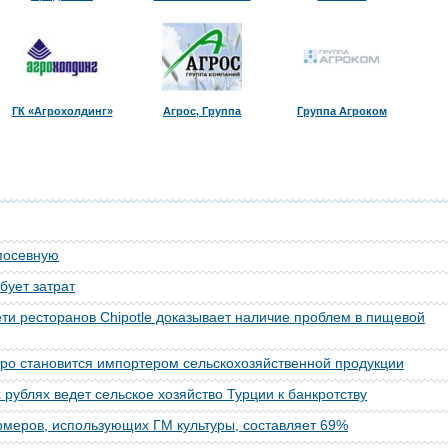
ГК «Агрохолдинг»
Агрос, Группа
Группа Агроком
посевную
бует затрат
ети ресторанов Chipotle доказывает наличие проблем в пищевой
ро становится импортером сельскохозяйственной продукции
 рублях ведет сельское хозяйство Турции к банкротству
меров, использующих ГМ культуры, составляет 69%