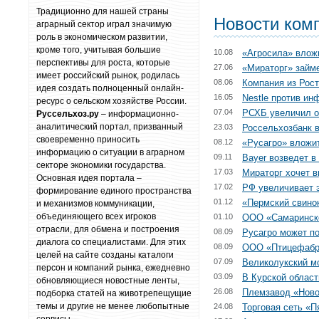
Традиционно для нашей страны
Новости ком
аграрный сектор играл значимую
роль в экономическом развитии,
кроме того, учитывая большие
10.08
«Агросила» влож
перспективы для роста, которые
27.06
«Мираторг» займе
имеет российский рынок, родилась
08.06
Компания из Рост
идея создать полноценный онлайн-
16.05
Nestle против ин
ресурс о сельском хозяйстве России.
07.04
РСХБ увеличил о
Руссельхоз.ру
– информационно-
аналитический портал, призванный
23.03
Россельхозбанк 
своевременно приносить
08.12
«Русагро» вложит
информацию о ситуации в аграрном
09.11
Bayer возведет в
секторе экономики государства.
17.03
Мираторг хочет 
Основная идея портала –
17.02
РФ увеличивает 
формирование единого пространства
01.12
«Пермский свино
и механизмов коммуникации,
объединяющего всех игроков
01.10
ООО «Самаринско
отрасли, для обмена и построения
08.09
Русагро может по
диалога со специалистами. Для этих
08.09
ООО «Птицефабр
целей на сайте созданы каталоги
07.09
Великолукский мо
персон и компаний рынка, ежедневно
03.09
В Курской област
обновляющиеся новостные ленты,
26.08
Племзавод «Ново
подборка статей на животрепещущие
темы и другие не менее любопытные
24.08
Торговая сеть «П