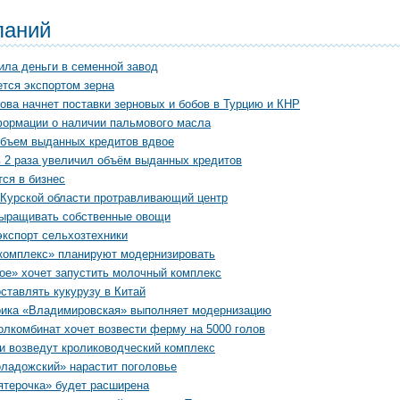
паний
ила деньги в семенной завод
тся экспортом зерна
ова начнет поставки зерновых и бобов в Турцию и КНР
формации о наличии пальмового масла
бъем выданных кредитов вдвое
в 2 раза увеличил объём выданных кредитов
ся в бизнес
 Курской области протравливающий центр
выращивать собственные овощи
экспорт сельхозтехники
комплекс» планируют модернизировать
е» хочет запустить молочный комплекс
ставлять кукурузу в Китай
ика «Владимировская» выполняет модернизацию
лкомбинат хочет возвести ферму на 5000 голов
и возведут кролиководческий комплекс
ладожский» нарастит поголовье
ятерочка» будет расширена