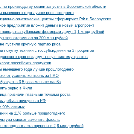
 по производству семян запустят в Воронежской области
ы нынешнего года лучше прошлогоднего
кционно-генетические центры сформируют РФ и Белоруссия
кое предприятие вложит деньги в новый агропроект
отноводства кубанским фермерам дадут 1,1 млрд рублей
ут зернотерминал за 200 млн рублей
не пустили крупную партию риса
и покупку техники с госсубсидиями на 3 процентов
дарского края создадут новую систему грантов
мпорт российских продуктов
ы нынешнего года лучше прошлогоднего
 хочет усилить контроль за ГМО
бракует в 3,5 раза меньше хлеба
ять зерно в Чили
йца признали главными точками роста
сь добыча анчоусов в РФ
и 90% озимых
ений на 11% больше прошлогоднего
ультура сможет заменить фасоль
от холодного лета оценены в 2,6 млрд рублей