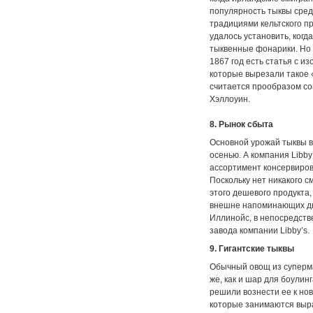
популярность тыквы сред
традициями кельтского п
удалось установить, когд
тыквенные фонарики. Но в
1867 год есть статья с и
которые вырезали такое 
считается прообразом с
Хэллоуин.
8. Рынок сбыта
Основной урожай тыквы 
осенью. А компания Libby
ассортимент консервиров
Поскольку нет никакого 
этого дешевого продукта,
внешне напоминающих д
Иллинойс, в непосредств
завода компании Libby’s.
9. Гигантские тыквы
Обычный овощ из суперма
же, как и шар для боулин
решили вознести ее к но
которые занимаются выр