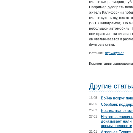
гигантских размеров, публ
Например, удобрять почву
житель Калифорнии поби
гигантскую тыкву, вес ко
(921,7 килограмма). По 
небольшой автомобиль. Т
они практически слышат и
он увеличивается в разме
фунтов в сутки.
Источник:
http://agro.ru
Комментарии запрещены
Другие стать
13.05
Война вокруг па
06.05
Сбербанк поддер
25.02
Бесплатная земля
27.01
Нехватка свинины
доказывает нали
промышленности
21.01
Аграрная Турция 