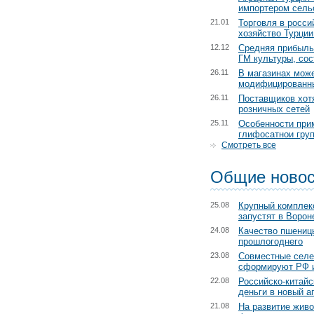
импортером сель
21.01
Торговля в росси
хозяйство Турции
12.12
Средняя прибыль
ГМ культуры, со
26.11
В магазинах може
модифицированн
26.11
Поставщиков хотя
розничных сетей
25.11
Особенности при
глифосатнои гру
Смотреть все
Общие новос
25.08
Крупный комплек
запустят в Ворон
24.08
Качество пшениц
прошлогоднего
23.08
Совместные селе
сформируют РФ 
22.08
Российско-китайс
деньги в новый а
21.08
На развитие жив