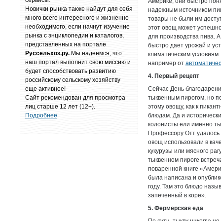
сервисы.
Америке, они быстро поня
Новички рынка также найдут для себя
надежным источником пищ
много всего интересного и жизненно
товары не были им досту
необходимого, если начнут изучение
этот овощ может успешн
рынка с энциклопедии и каталогов,
для производства пива. 
представленных на портале
быстро дает урожай и ус
Руссельхоз.ру.
Мы надеемся, что
климатическим условиям.
наш портал выполнит свою миссию и
например от
автоматичес
будет способствовать развитию
4. Первый рецепт
российскому сельскому хозяйству
еще активнее!
Сейчас День благодарени
Сайт рекомендован для просмотра
тыквенным пирогом, но п
лиц старше 12 лет (12+).
этому овощу, как к пикан
Подробнее
блюдам. Да и исторически
колонисты ели именно тык
Профессору Отт удалось 
овощ использовали в кач
кукурузы или мясного раг
тыквенном пироге встреч
поваренной книге «Амери
была написана и опубли
году. Там это блюдо назы
запеченный в коре».
5. Фермерская еда