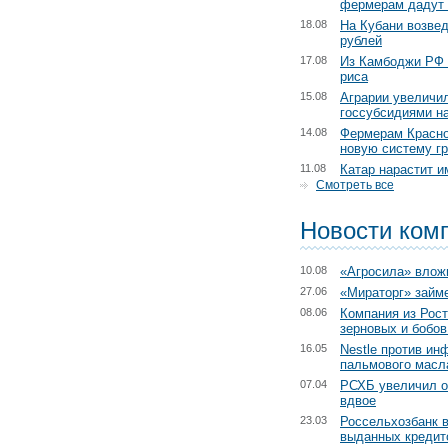
фермерам дадут 
18.08
На Кубани возвед
рублей
17.08
Из Камбоджи РФ 
риса
15.08
Аграрии увеличил
госсубсидиями на
14.08
Фермерам Красно
новую систему г
11.08
Катар нарастит и
Смотреть все
Новости ком
10.08
«Агросила» влож
27.06
«Мираторг» займе
08.06
Компания из Рост
зерновых и бобов
16.05
Nestle против ин
пальмового масл
07.04
РСХБ увеличил о
вдвое
23.03
Россельхозбанк в
выданных кредит