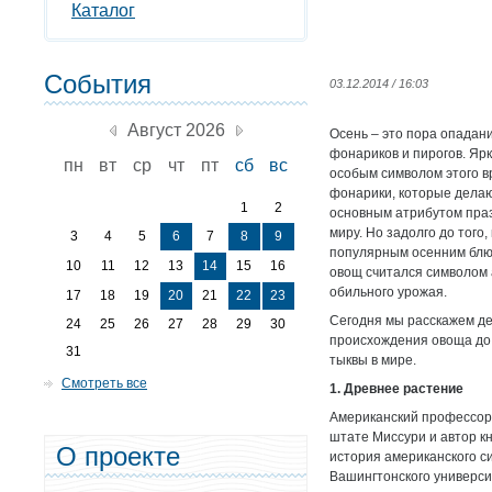
Каталог
События
03.12.2014 / 16:03
Август 2026
Осень – это пора опадан
фонариков и пирогов. Яр
пн
вт
ср
чт
пт
сб
вс
особым символом этого в
фонарики, которые делаю
1
2
основным атрибутом пра
миру. Но задолго до того,
3
4
5
6
7
8
9
популярным осенним блю
10
11
12
13
14
15
16
овощ считался символом
обильного урожая.
17
18
19
20
21
22
23
Сегодня мы расскажем де
24
25
26
27
28
29
30
происхождения овоща до
31
тыквы в мире.
Смотреть все
1. Древнее растение
Американский профессор 
штате Миссури и автор к
О проекте
история американского с
Вашингтонского универси