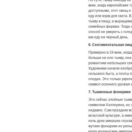
По сути, тыкву никогда не
веке, когда европейские 
доступными, этот овощ и
еду или корм для скота. 
тыкву в пищу, а выращив
семейных фермах. Тогда с
способ не умереть с голо
как еду на черный день.
6. Сентиментальная пи
Примерно в 19 веке, ког
больше не ело тыкву, она
романтики небольших се
Художники начали изобра
сельского быта, а поэты
плодах. Это только укреп
символ осеннего урожая 
7. Тыквенные фонарики
Это сейчас злобные тык
символом Хэллоуина, но 
недавно. Сам праздник в
кельтской культуре, а име
ночь духи умерших спуск
жуткие фонарики из репы,
когда ирландские эмигра