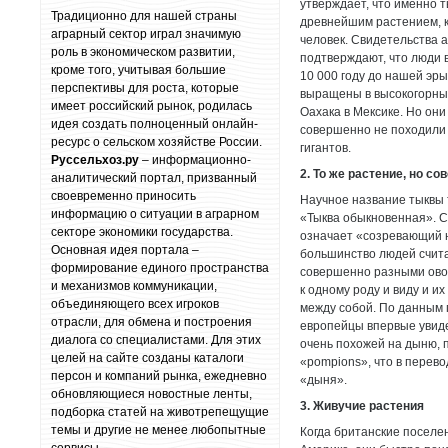
утверждает, что именно т
Традиционно для нашей страны
древнейшим растением, 
аграрный сектор играл значимую
человек. Свидетельства 
роль в экономическом развитии,
подтверждают, что люди 
кроме того, учитывая большие
10 000 году до нашей эр
перспективы для роста, которые
выращены в высокогорны
имеет российский рынок, родилась
Оахака в Мексике. Но он
идея создать полноценный онлайн-
совершенно не походили
ресурс о сельском хозяйстве России.
гигантов.
Руссельхоз.ру
– информационно-
2. То же растение, но с
аналитический портал, призванный
своевременно приносить
Научное название тыквы т
информацию о ситуации в аграрном
«Тыква обыкновенная». С
секторе экономики государства.
означает «созревающий н
Основная идея портала –
большинство людей счита
формирование единого пространства
совершенно разными ово
и механизмов коммуникации,
к одному роду и виду и и
объединяющего всех игроков
между собой. По данным 
отрасли, для обмена и построения
европейцы впервые увиде
диалога со специалистами. Для этих
очень похожей на дыню, 
целей на сайте созданы каталоги
«pompions», что в перево
персон и компаний рынка, ежедневно
«дыня».
обновляющиеся новостные ленты,
3. Живучие растения
подборка статей на животрепещущие
темы и другие не менее любопытные
Когда британские поселе