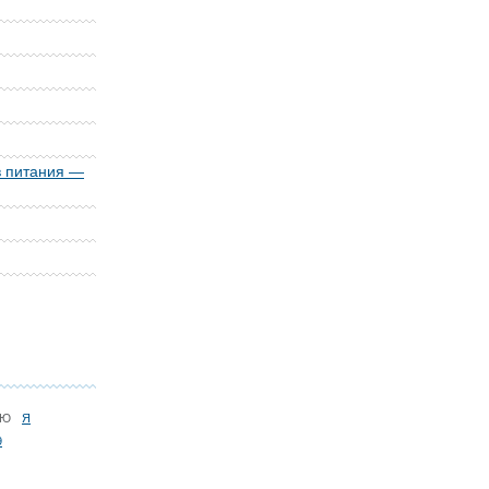
в питания —
Ю
Я
9