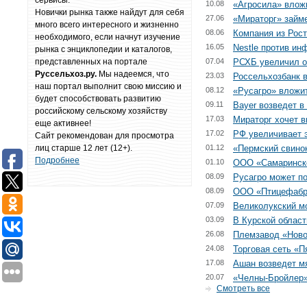
сервисы.
10.08
«Агросила» влож
Новички рынка также найдут для себя
27.06
«Мираторг» займе
много всего интересного и жизненно
08.06
Компания из Рост
необходимого, если начнут изучение
16.05
Nestle против ин
рынка с энциклопедии и каталогов,
представленных на портале
07.04
РСХБ увеличил о
Руссельхоз.ру.
Мы надеемся, что
23.03
Россельхозбанк 
наш портал выполнит свою миссию и
08.12
«Русагро» вложит
будет способствовать развитию
09.11
Bayer возведет в
российскому сельскому хозяйству
17.03
Мираторг хочет 
еще активнее!
17.02
РФ увеличивает 
Сайт рекомендован для просмотра
лиц старше 12 лет (12+).
01.12
«Пермский свино
Подробнее
01.10
ООО «Самаринско
08.09
Русагро может по
08.09
ООО «Птицефабр
07.09
Великолукский мо
03.09
В Курской област
26.08
Племзавод «Ново
24.08
Торговая сеть «П
17.08
Ашан возведет м
20.07
«Челны-Бройлер»
Смотреть все