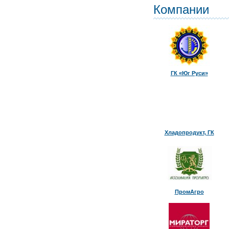
Компании
ГК «Юг Руси»
Хладопродукт, ГК
ПромАгро