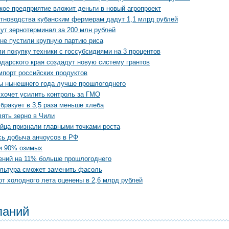
кое предприятие вложит деньги в новый агропроект
отноводства кубанским фермерам дадут 1,1 млрд рублей
ут зернотерминал за 200 млн рублей
не пустили крупную партию риса
и покупку техники с госсубсидиями на 3 процентов
дарского края создадут новую систему грантов
мпорт российских продуктов
ы нынешнего года лучше прошлогоднего
 хочет усилить контроль за ГМО
бракует в 3,5 раза меньше хлеба
ять зерно в Чили
йца признали главными точками роста
сь добыча анчоусов в РФ
и 90% озимых
ений на 11% больше прошлогоднего
ультура сможет заменить фасоль
от холодного лета оценены в 2,6 млрд рублей
паний