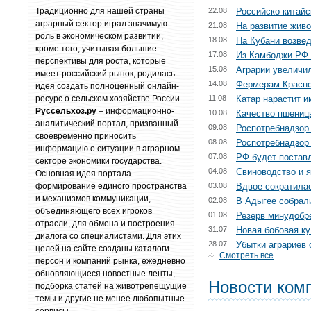
Традиционно для нашей страны
22.08
Российско-китайс
аграрный сектор играл значимую
21.08
На развитие жив
роль в экономическом развитии,
18.08
На Кубани возвед
кроме того, учитывая большие
17.08
Из Камбоджи РФ 
перспективы для роста, которые
15.08
Аграрии увеличил
имеет российский рынок, родилась
14.08
Фермерам Красно
идея создать полноценный онлайн-
ресурс о сельском хозяйстве России.
11.08
Катар нарастит и
Руссельхоз.ру
– информационно-
10.08
Качество пшениц
аналитический портал, призванный
09.08
Роспотребнадзор
своевременно приносить
08.08
Роспотребнадзор 
информацию о ситуации в аграрном
07.08
РФ будет поставл
секторе экономики государства.
04.08
Свиноводство и я
Основная идея портала –
формирование единого пространства
03.08
Вдвое сократила
и механизмов коммуникации,
02.08
В Адыгее собрал
объединяющего всех игроков
01.08
Резерв минудобр
отрасли, для обмена и построения
31.07
Новая бобовая к
диалога со специалистами. Для этих
28.07
Убытки аграриев 
целей на сайте созданы каталоги
Смотреть все
персон и компаний рынка, ежедневно
обновляющиеся новостные ленты,
Новости ком
подборка статей на животрепещущие
темы и другие не менее любопытные