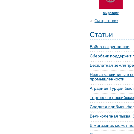
Мираторг
Смотреть все
Статьи
Война вокруг пашни
Сбербанк поддержит 
Бесплатная земля тре
Нехватка свинины в с
промышленности
Аграрная Турция быст
Торговля в российских
Средняя прибыль фер
Великолепная тыква: 
В магазинах может п