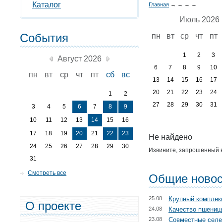
Каталог
Главная
→
→
→
→
Июль 2026
События
пн
вт
ср
чт
пт
1
2
3
Август 2026
6
7
8
9
10
пн
вт
ср
чт
пт
сб
вс
13
14
15
16
17
20
21
22
23
24
1
2
27
28
29
30
31
3
4
5
6
7
8
9
10
11
12
13
14
15
16
17
18
19
20
21
22
23
Не найдено
24
25
26
27
28
29
30
Извините, запрошенный в
31
Смотреть все
Общие новос
25.08
Крупный комплекс
О проекте
24.08
Качество пшениц
23.08
Совместные селе