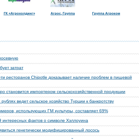
ГК «Агрохолдинг»
Агрос, Группа
Группа Агроком
посевную
бует затрат
ети ресторанов Chipotle доказывает наличие проблем в пищевой
ро становится импортером сельскохозяйственной продукции
 рублях ведет сельское хозяйство Турции к банкротству
меров, использующих ГМ культуры, составляет 69%
9 интересных фактов о символе Хэллоуина
оявиться генетически модифицированный лосось