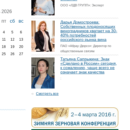
ООО «ЛДВ ГРУПП»: Эксперт
 2026
пт
сб
вс
Дарья Домостроева:
Собственных плодоносящих
виноградников хватает на 30-
4
5
6
40% потребностей
российского рынка вина
11
12
13
ПАО «Абрау-Дюрсо»: Директор по
18
19
20
общественным связям
25
26
27
Татьяна Сапрыкина: Знак
«Сделано в России» сегодня,
к сожалению, чаще всего не
означает знак качества
:
Смотреть все