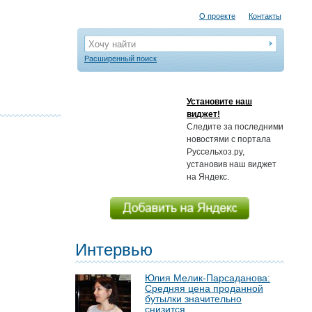
О проекте
Контакты
Хочу найти
Расширенный поиск
Установите наш
виджет!
Следите за последними
новостями с портала
Руссельхоз.ру,
установив наш виджет
на Яндекс.
Интервью
Юлия Мелик-Парсаданова:
Средняя цена проданной
бутылки значительно
снизится