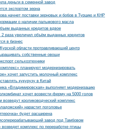
ила деньги в семенной завод
тся экспортом зерна
ова начнет поставки зерновых и бобов в Турцию и КНР
формации о наличии пальмового масла
бъем выданных кредитов вдвое
в 2 раза увеличил объём выданных кредитов
ся в бизнес
 Курской области протравливающий центр
выращивать собственные овощи
экспорт сельхозтехники
комплекс» планируют модернизировать
е» хочет запустить молочный комплекс
ставлять кукурузу в Китай
ика «Владимировская» выполняет модернизацию
лкомбинат хочет возвести ферму на 5000 голов
и возведут кролиководческий комплекс
ладожский» нарастит поголовье
ятерочка» будет расширена
ясоперерабатывающий завод под Тамбовом
 возведет комплекс по переработке птицы