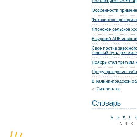
Поставщиков хотят ог
Особенности примене
Фотосинтез прокорми
Японское сельское хоз
В курский АПК инвест
Свое против завозног
главный путь для им
Ноябрь стал третьим 
Предупреждение забо
В Калининградской об
Смотреть все
Словарь
А
Б
В
Г
A
B
C