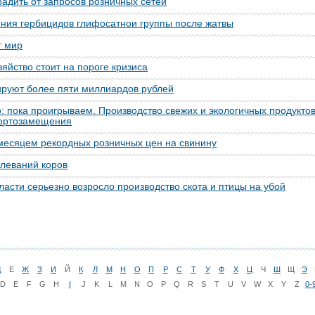
радить от запросов розничных сетей
ния гербицидов глифосатнои группы после жатвы
т мир
яйство стоит на пороге кризиса
ируют более пяти миллиардов рублей
о: пока проигрываем. Производство свежих и экологичных продукто
портозамещения
месяцем рекордных розничных цен на свинину
леваний коров
ласти серьезно возросло производство скота и птицы на убой
Д
Е
Ж
З
И
Й
К
Л
М
Н
О
П
Р
С
Т
У
Ф
Х
Ц
Ч
Ш
Щ
Э
D
E
F
G
H
I
J
K
L
M
N
O
P
Q
R
S
T
U
V
W
X
Y
Z
0-