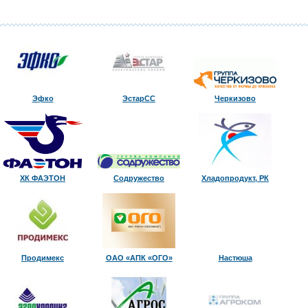
Эфко
ЭстарСС
Черкизово
ХК ФАЭТОН
Содружество
Хладопродукт, РК
Продимекс
ОАО «АПК «ОГО»
Настюша