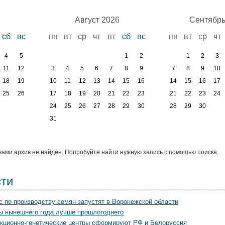
Август 2026
Сентябрь
сб
вс
пн
вт
ср
чт
пт
сб
вс
пн
вт
ср
чт
4
5
1
2
1
2
3
11
12
3
4
5
6
7
8
9
7
8
9
10
18
19
10
11
12
13
14
15
16
14
15
16
17
25
26
17
18
19
20
21
22
23
21
22
23
24
24
25
26
27
28
29
30
28
29
30
31
ами архив не найден. Попробуйте найти нужную запись с помощью поиска.
ти
 по производству семян запустят в Воронежской области
ы нынешнего года лучше прошлогоднего
кционно-генетические центры сформируют РФ и Белоруссия