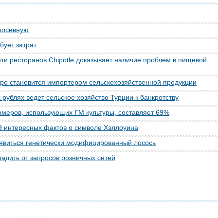
посевную
бует затрат
ети ресторанов Chipotle доказывает наличие проблем в пищевой
ро становится импортером сельскохозяйственной продукции
 рублях ведет сельское хозяйство Турции к банкротству
меров, использующих ГМ культуры, составляет 69%
9 интересных фактов о символе Хэллоуина
оявиться генетически модифицированный лосось
радить от запросов розничных сетей