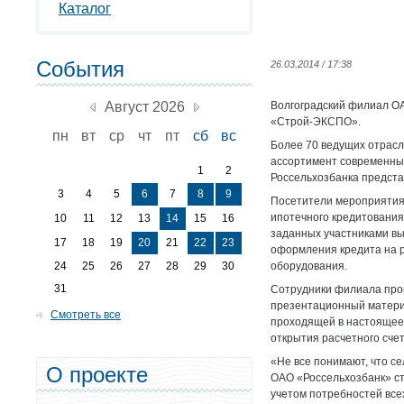
Каталог
События
26.03.2014 / 17:38
Август 2026
Волгоградский филиал ОА
«Строй-ЭКСПО».
пн
вт
ср
чт
пт
сб
вс
Более 70 ведущих отрасл
ассортимент современных
1
2
Россельхозбанка представ
3
4
5
6
7
8
9
Посетители мероприятия 
ипотечного кредитования
10
11
12
13
14
15
16
заданных участниками вы
17
18
19
20
21
22
23
оформления кредита на р
24
25
26
27
28
29
30
оборудования.
31
Сотрудники филиала прок
презентационный матери
Смотреть все
проходящей в настоящее 
открытия расчетного сче
«Не все понимают, что се
О проекте
ОАО «Россельхозбанк» ст
учетом потребностей все