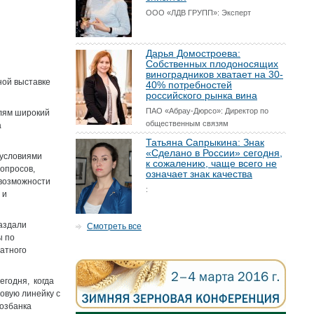
ООО «ЛДВ ГРУПП»: Эксперт
Дарья Домостроева:
Собственных плодоносящих
виноградников хватает на 30-
ной выставке
40% потребностей
российского рынка вина
ПАО «Абрау-Дюрсо»: Директор по
елям широкий
общественным связям
а
Татьяна Сапрыкина: Знак
«Сделано в России» сегодня,
 условиями
к сожалению, чаще всего не
опросов,
означает знак качества
 возможности
:
 и
аздали
Смотреть все
ы по
атного
егодня, когда
овую линейку с
хозбанка