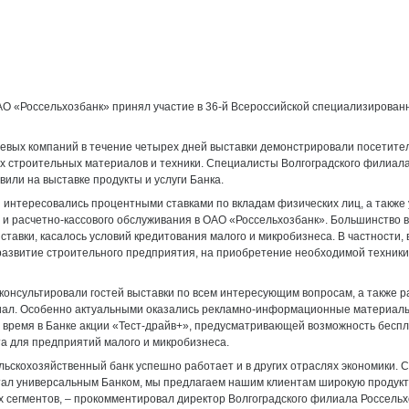
О «Россельхозбанк» принял участие в 36-й Всероссийской специализирован
евых компаний в течение четырех дней выставки демонстрировали посетит
 строительных материалов и техники. Специалисты Волгоградского филиал
или на выставке продукты и услуги Банка.
интересовались процентными ставками по вкладам физических лиц, а также
 и расчетно-кассового обслуживания в ОАО «Россельхозбанк». Большинство в
ставки, касалось условий кредитования малого и микробизнеса. В частности,
азвитие строительного предприятия, на приобретение необходимой техники
онсультировали гостей выставки по всем интересующим вопросам, а также р
ал. Особенно актуальными оказались рекламно-информационные материал
время в Банке акции «Тест-драйв+», предусматривающей возможность беспл
та для предприятий малого и микробизнеса.
льскохозяйственный банк успешно работает и в других отраслях экономики. С
ал универсальным Банком, мы предлагаем нашим клиентам широкую продукт
х сегментов, – прокомментировал директор Волгоградского филиала Россель