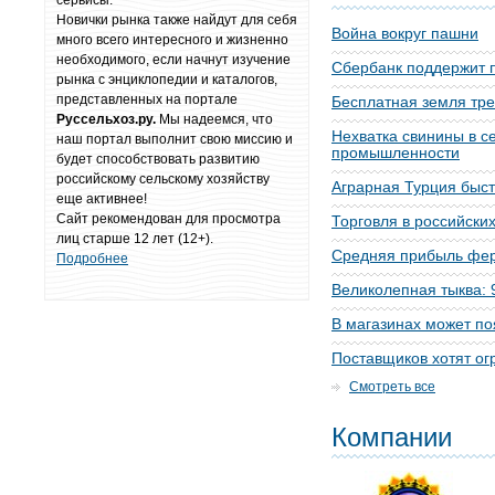
сервисы.
Новички рынка также найдут для себя
Война вокруг пашни
много всего интересного и жизненно
необходимого, если начнут изучение
Сбербанк поддержит 
рынка с энциклопедии и каталогов,
представленных на портале
Бесплатная земля тре
Руссельхоз.ру.
Мы надеемся, что
Нехватка свинины в с
наш портал выполнит свою миссию и
промышленности
будет способствовать развитию
российскому сельскому хозяйству
Аграрная Турция быст
еще активнее!
Сайт рекомендован для просмотра
Торговля в российских
лиц старше 12 лет (12+).
Средняя прибыль фер
Подробнее
Великолепная тыква: 
В магазинах может п
Поставщиков хотят ог
Смотреть все
Компании