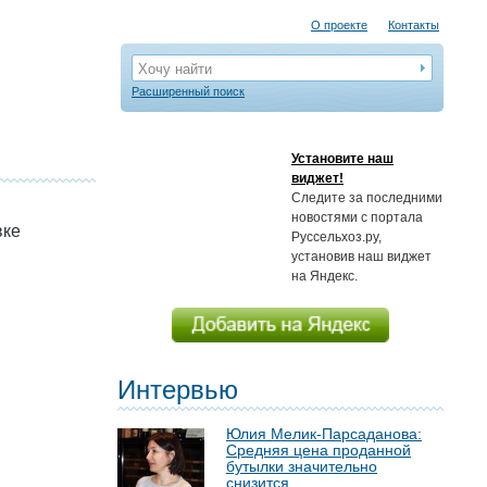
О проекте
Контакты
Хочу найти
Расширенный поиск
Установите наш
виджет!
Следите за последними
новостями с портала
вке
Руссельхоз.ру,
установив наш виджет
на Яндекс.
Интервью
Юлия Мелик-Парсаданова:
Средняя цена проданной
бутылки значительно
снизится