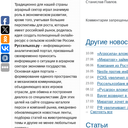
Станислав Павлов.
Традиционно для нашей страны
аграрный сектор играл значимую
роль в экономическом развитии,
кроме того, учитывая большие
Комментарии запрещены
перспективы для роста, которые
имеет российский рынок, родилась
идея создать полноценный онлайн-
Другие ново
ресурс о сельском хозяйстве России.
Руссельхоз.ру
– информационно-
аналитический портал, призванный
10.08
«Агросила» влож
своевременно приносить
27.06
«Мираторг» займе
информацию о ситуации в аграрном
08.06
Компания из Рост
секторе экономики государства.
Основная идея портала –
16.05
Nestle против ин
формирование единого пространства
07.04
РСХБ увеличил о
и механизмов коммуникации,
23.03
Россельхозбанк 
объединяющего всех игроков
08.12
«Русагро» вложит
отрасли, для обмена и построения
09.11
Bayer возведет в
диалога со специалистами. Для этих
17.03
Мираторг хочет 
целей на сайте созданы каталоги
персон и компаний рынка, ежедневно
17.02
РФ увеличивает 
Смотреть все
обновляющиеся новостные ленты,
подборка статей на животрепещущие
темы и другие не менее любопытные
Статьи