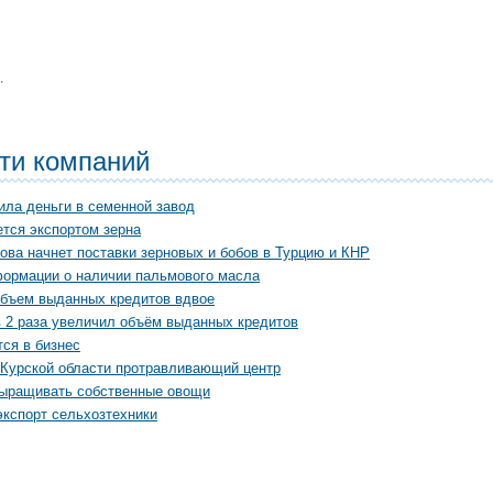
.
сти компаний
ила деньги в семенной завод
тся экспортом зерна
ова начнет поставки зерновых и бобов в Турцию и КНР
формации о наличии пальмового масла
бъем выданных кредитов вдвое
в 2 раза увеличил объём выданных кредитов
ся в бизнес
 Курской области протравливающий центр
выращивать собственные овощи
экспорт сельхозтехники