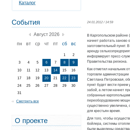
Каталог
События
24.01.2012 / 14:59
Август 2026
В Каргопольском районе (
начнет работать заново
пн
вт
ср
чт
пт
сб
вс
заготовительный пункт. В
аренду сельхозпредприя
1
2
информирует пресс-служ
Правительства региона.
3
4
5
6
7
8
9
Как отметил начальник от
10
11
12
13
14
15
16
торговли администрации 
17
18
19
20
21
22
23
Светлана Петровская, о
пункт будет вести прием 
24
25
26
27
28
29
30
забой, а летом начнет п
31
собранные каргопольцам
переоборудованию мощно
Смотреть все
существенно увеличена, 
для крестьян время.
Для того, чтобы осуществ
О проекте
бойлера, системы отопле
были выделены средства 