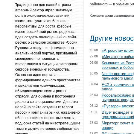
районного — в объеме 50
Традиционно для нашей страны
аграрный сектор играл значимую
роль в экономическом развитии,
Комментарии запрещены
кроме того, учитывая большие
перспективы для роста, которые
имеет российский рынок, родилась
Другие ново
идея создать полноценный онлайн-
ресурс о сельском хозяйстве России.
Руссельхоз.ру
– информационно-
10.08
«Агросила» влож
аналитический портал, призванный
27.06
«Мираторг» займе
своевременно приносить
08.06
Компания из Рост
информацию о ситуации в аграрном
зерновых и бобов
секторе экономики государства.
16.05
Nestle против ин
Основная идея портала –
пальмового масл
формирование единого пространства
07.04
РСХБ увеличил о
и механизмов коммуникации,
вдвое
объединяющего всех игроков
23.03
Россельхозбанк в
отрасли, для обмена и построения
выданных кредит
диалога со специалистами. Для этих
08.12
«Русагро» вложит
целей на сайте созданы каталоги
09.11
Bayer возведет в
персон и компаний рынка, ежедневно
протравливающий
обновляющиеся новостные ленты,
17.03
Мираторг хочет 
подборка статей на животрепещущие
овощи
темы и другие не менее любопытные
17.02
РФ увеличивает 