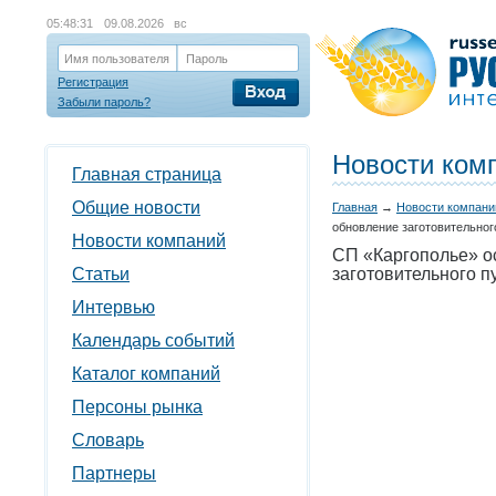
05:48:31
09.08.2026 вс
Имя пользователя
Пароль
Регистрация
Забыли пароль?
Новости ком
Главная страница
Общие новости
Главная
→
Новости компани
обновление заготовительног
Новости компаний
СП «Каргополье» о
Статьи
заготовительного п
Интервью
Календарь событий
Каталог компаний
Персоны рынка
Словарь
Партнеры