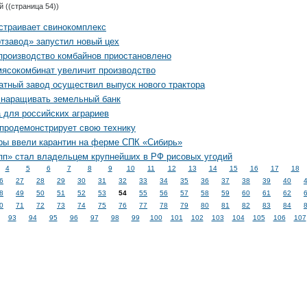
й
((страница 54))
страивает свинокомплекс
тзавод» запустил новый цех
производство комбайнов приостановлено
мясокомбинат увеличит производство
атный завод осуществил выпуск нового трактора
 наращивать земельный банк
 для российских аграриев
продемонстрирует свою технику
ры ввели карантин на ферме СПК «Сибирь»
пп» стал владельцем крупнейших в РФ рисовых угодий
4
5
6
7
8
9
10
11
12
13
14
15
16
17
18
6
27
28
29
30
31
32
33
34
35
36
37
38
39
40
8
49
50
51
52
53
54
55
56
57
58
59
60
61
62
0
71
72
73
74
75
76
77
78
79
80
81
82
83
84
93
94
95
96
97
98
99
100
101
102
103
104
105
106
107