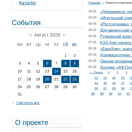
Каталог
Главная
→
Новости компани
08.06
«Липецкмясо» до
08.06
«Иткульский спир
События
08.06
«Ростсельмаш»: 
08.06
Даугавпилсский 
Август 2026
08.06
Рубцовский агрег
07.06
KSG Agro начала
пн
вт
ср
чт
пт
сб
вс
06.06
«ЕвроХим»: книга
05.06
Агромашхолдинг 
1
2
05.06
Омские ветерина
3
4
5
6
7
8
9
05.06
Холдинг «АФ-Гру
10
11
12
13
14
15
16
← Ранее
1
2
3
22
23
24
25
2
17
18
19
20
21
22
23
44
45
46
47
4
24
25
26
27
28
29
30
66
67
68
69
7
88
89
90
91
92
31
Смотреть все
О проекте