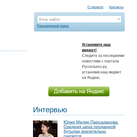
О проекте
Контакты
Хочу найти
Расширенный поиск
Установите наш
виджет!
Следите за последними
новостями с портала
Руссельхоз.ру,
установив наш виджет
на Яндекс.
Интервью
Юлия Мелик-Парсаданова:
Средняя цена проданной
бутылки значительно
снизится