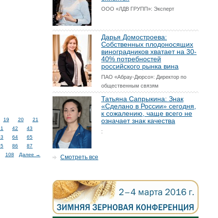
ООО «ЛДВ ГРУПП»: Эксперт
Дарья Домостроева:
Собственных плодоносящих
виноградников хватает на 30-
40% потребностей
российского рынка вина
ПАО «Абрау-Дюрсо»: Директор по
общественным связям
Татьяна Сапрыкина: Знак
«Сделано в России» сегодня,
к сожалению, чаще всего не
19
20
21
означает знак качества
41
42
43
:
63
64
65
85
86
87
108
Далее →
Смотреть все