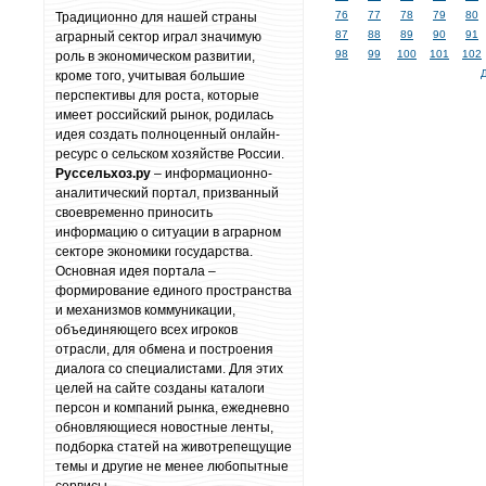
76
77
78
79
80
Традиционно для нашей страны
87
88
89
90
91
аграрный сектор играл значимую
98
99
100
101
102
роль в экономическом развитии,
кроме того, учитывая большие
перспективы для роста, которые
имеет российский рынок, родилась
идея создать полноценный онлайн-
ресурс о сельском хозяйстве России.
Руссельхоз.ру
– информационно-
аналитический портал, призванный
своевременно приносить
информацию о ситуации в аграрном
секторе экономики государства.
Основная идея портала –
формирование единого пространства
и механизмов коммуникации,
объединяющего всех игроков
отрасли, для обмена и построения
диалога со специалистами. Для этих
целей на сайте созданы каталоги
персон и компаний рынка, ежедневно
обновляющиеся новостные ленты,
подборка статей на животрепещущие
темы и другие не менее любопытные