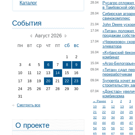
Каталог
28.04
Русагро отложил
в Тамбовской обл
28.04
Сибирская аграрн
свинокомплекс
События
21.04
John Deere уско
17.04
«Титан» положил
Август 2026
продажам собств
17.04
«Черкизово» скор
пн
вт
ср
чт
пт
сб
вс
элеватора
16.04
«Кубанский беко
1
2
комбинат
15.04
«Агро-Белогорье»
3
4
5
6
7
8
9
09.04
«Титан» сдал пе
10
11
12
13
14
15
16
переработчикам
09.04
Syngenta хочет в
17
18
19
20
21
22
23
строительству з
24
25
26
27
28
29
30
07.04
«Донстар» увели
комбикорма
31
← Ранее
1
2
3
Смотреть все
10
11
12
13
14
21
22
23
24
25
32
33
34
35
36
О проекте
43
44
45
46
47
54
55
56
57
58
65
66
67
68
69