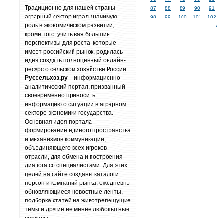
Традиционно для нашей страны
87
88
89
90
91
аграрный сектор играл значимую
98
99
100
101
102
роль в экономическом развитии,
кроме того, учитывая большие
перспективы для роста, которые
имеет российский рынок, родилась
идея создать полноценный онлайн-
ресурс о сельском хозяйстве России.
Руссельхоз.ру
– информационно-
аналитический портал, призванный
своевременно приносить
информацию о ситуации в аграрном
секторе экономики государства.
Основная идея портала –
формирование единого пространства
и механизмов коммуникации,
объединяющего всех игроков
отрасли, для обмена и построения
диалога со специалистами. Для этих
целей на сайте созданы каталоги
персон и компаний рынка, ежедневно
обновляющиеся новостные ленты,
подборка статей на животрепещущие
темы и другие не менее любопытные