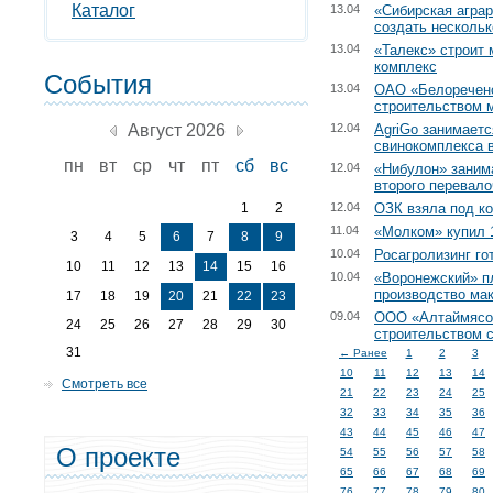
Каталог
13.04
«Сибирская аграр
создать несколь
13.04
«Талекс» строит
комплекс
События
13.04
ОАО «Белореченс
строительством 
Август 2026
12.04
AgriGo занимаетс
свинокомплекса 
пн
вт
ср
чт
пт
сб
вс
12.04
«Нибулон» заним
второго перевало
1
2
12.04
ОЗК взяла под к
11.04
«Молком» купил 
3
4
5
6
7
8
9
10.04
Росагролизинг г
10
11
12
13
14
15
16
10.04
«Воронежский» п
производство ма
17
18
19
20
21
22
23
09.04
ООО «Алтаймясо
24
25
26
27
28
29
30
строительством 
31
← Ранее
1
2
3
10
11
12
13
14
Смотреть все
21
22
23
24
25
32
33
34
35
36
43
44
45
46
47
О проекте
54
55
56
57
58
65
66
67
68
69
76
77
78
79
80