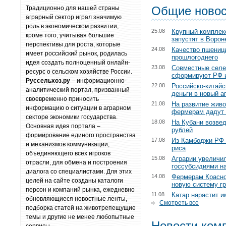
Общие новос
Традиционно для нашей страны
аграрный сектор играл значимую
роль в экономическом развитии,
25.08
Крупный комплек
кроме того, учитывая большие
запустят в Ворон
перспективы для роста, которые
24.08
Качество пшениц
имеет российский рынок, родилась
прошлогоднего
идея создать полноценный онлайн-
23.08
Совместные селе
ресурс о сельском хозяйстве России.
сформируют РФ 
Руссельхоз.ру
– информационно-
22.08
Российско-китайс
аналитический портал, призванный
деньги в новый а
своевременно приносить
21.08
На развитие жив
информацию о ситуации в аграрном
фермерам дадут 
секторе экономики государства.
18.08
На Кубани возвед
Основная идея портала –
рублей
формирование единого пространства
17.08
Из Камбоджи РФ 
и механизмов коммуникации,
риса
объединяющего всех игроков
15.08
Аграрии увеличил
отрасли, для обмена и построения
госсубсидиями на
диалога со специалистами. Для этих
14.08
Фермерам Красно
целей на сайте созданы каталоги
новую систему г
персон и компаний рынка, ежедневно
11.08
Катар нарастит и
обновляющиеся новостные ленты,
Смотреть все
подборка статей на животрепещущие
темы и другие не менее любопытные
Новости ком