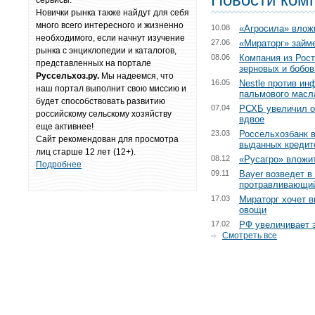
сервисы.
Новички рынка также найдут для себя
много всего интересного и жизненно
10.08
«Агросила» влож
необходимого, если начнут изучение
27.06
«Мираторг» займе
рынка с энциклопедии и каталогов,
08.06
Компания из Рост
представленных на портале
зерновых и бобов
Руссельхоз.ру.
Мы надеемся, что
16.05
Nestle против ин
наш портал выполнит свою миссию и
пальмового масл
будет способствовать развитию
07.04
РСХБ увеличил о
российскому сельскому хозяйству
вдвое
еще активнее!
23.03
Россельхозбанк в
Сайт рекомендован для просмотра
выданных кредит
лиц старше 12 лет (12+).
08.12
«Русагро» вложит
Подробнее
09.11
Bayer возведет в
протравливающий
17.03
Мираторг хочет 
овощи
17.02
РФ увеличивает 
Смотреть все