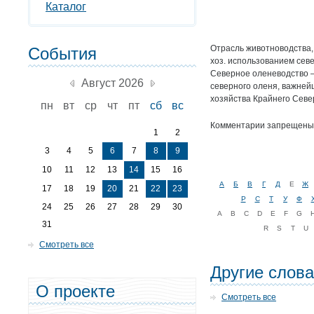
Каталог
Отрасль животноводства
События
хоз. использованием сев
Северное оленеводство 
Август 2026
северного оленя, важней
хозяйства Крайнего Севе
пн
вт
ср
чт
пт
сб
вс
Комментарии запрещены
1
2
3
4
5
6
7
8
9
10
11
12
13
14
15
16
А
Б
В
Г
Д
Е
Ж
17
18
19
20
21
22
23
Р
С
Т
У
Ф
24
25
26
27
28
29
30
A
B
C
D
E
F
G
31
R
S
T
U
Смотреть все
Другие слов
О проекте
Смотреть все