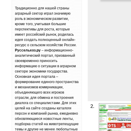
Традиционно для нашей страны
аграрный сектор играл значимую
роль в экономическом развитии,
кроме того, учитывая большие
перспективы для роста, которые
имеет российский рынок, родилась
идея создать полноценный онлайн-
ресурс о сельском хозяйстве России.
Руссельхоз.ру
– информационно-
аналитический портал, призванный
своевременно приносить
информацию о ситуации в аграрном
секторе экономики государства.
Основная идея портала –
формирование единого пространства
и механизмов коммуникации,
объединяющего всех игроков
отрасли, для обмена и построения
диалога со специалистами. Для этих
2.
целей на сайте созданы каталоги
персон и компаний рынка, ежедневно
обновляющиеся новостные ленты,
подборка статей на животрепещущие
темы и другие не менее любопытные