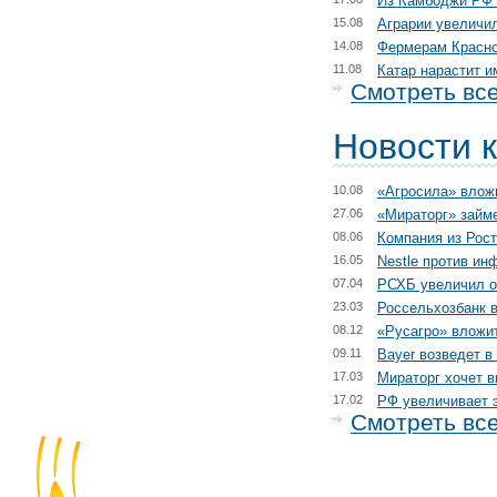
Из Камбоджи РФ 
15.08
Аграрии увеличил
14.08
Фермерам Красно
11.08
Катар нарастит и
Смотреть вс
Новости 
10.08
«Агросила» влож
27.06
«Мираторг» займе
08.06
Компания из Рост
16.05
Nestle против ин
07.04
РСХБ увеличил о
23.03
Россельхозбанк 
08.12
«Русагро» вложит
09.11
Bayer возведет в
17.03
Мираторг хочет 
17.02
РФ увеличивает 
Смотреть вс