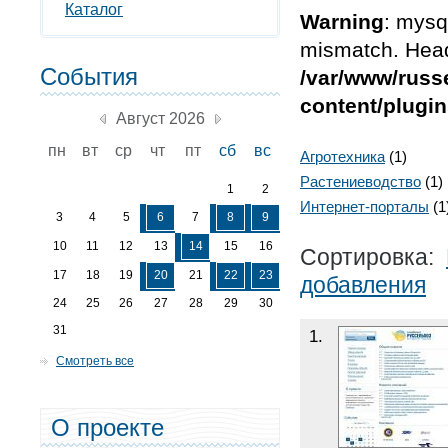
Каталог
Warning
: mysq
mismatch. Head
События
/var/www/russ
content/plugin
Август 2026
пн
вт
ср
чт
пт
сб
вс
Агротехника
(1)
Растениеводство
(1)
1
2
Интернет-порталы
(1
3
4
5
6
7
8
9
10
11
12
13
14
15
16
Сортировка:
17
18
19
20
21
22
23
добавления
24
25
26
27
28
29
30
31
1.
Смотреть все
О проекте