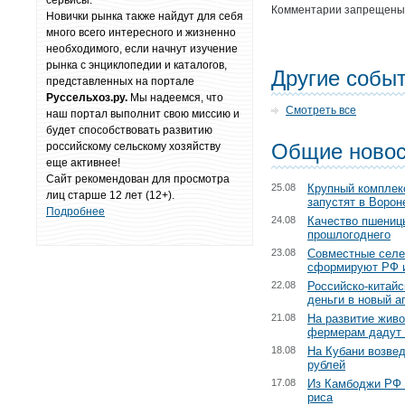
сервисы.
Комментарии запрещены
Новички рынка также найдут для себя
много всего интересного и жизненно
необходимого, если начнут изучение
рынка с энциклопедии и каталогов,
Другие собы
представленных на портале
Руссельхоз.ру.
Мы надеемся, что
Смотреть все
наш портал выполнит свою миссию и
будет способствовать развитию
Общие новос
российскому сельскому хозяйству
еще активнее!
Сайт рекомендован для просмотра
25.08
Крупный комплек
лиц старше 12 лет (12+).
запустят в Ворон
Подробнее
24.08
Качество пшениц
прошлогоднего
23.08
Совместные селе
сформируют РФ 
22.08
Российско-китайс
деньги в новый а
21.08
На развитие жив
фермерам дадут 
18.08
На Кубани возвед
рублей
17.08
Из Камбоджи РФ 
риса