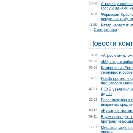
15.08
Аграрии увеличил
госсубсидиями на
14.08
Фермерам Красно
новую систему г
11.08
Катар нарастит и
Смотреть все
Новости ком
10.08
«Агросила» влож
27.06
«Мираторг» займе
08.06
Компания из Рост
зерновых и бобов
16.05
Nestle против ин
пальмового масл
07.04
РСХБ увеличил о
вдвое
23.03
Россельхозбанк в
выданных кредит
08.12
«Русагро» вложит
09.11
Bayer возведет в
протравливающий
17.03
Мираторг хочет 
овощи