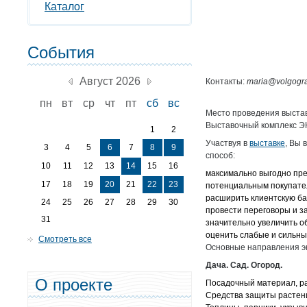
Каталог
События
Август 2026
Контакты:
maria@volgogra
пн
вт
ср
чт
пт
сб
вс
Место проведения выставк
Выставочный комплекс Э
1
2
Участвуя в
выставке
, Вы
3
4
5
6
7
8
9
способ:
10
11
12
13
14
15
16
максимально выгодно пре
17
18
19
20
21
22
23
потенциальным покупате
расширить клиентскую ба
24
25
26
27
28
29
30
провести переговоры и з
31
значительно увеличить о
оценить слабые и сильны
Смотреть все
Основные направления э
Дача. Сад. Огород.
О проекте
Посадочный материал, ра
Средства защиты растени