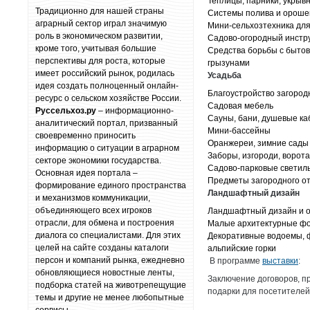
Теплицы, парники, укрыв
Традиционно для нашей страны
Системы полива и ороше
аграрный сектор играл значимую
Мини-сельхозтехника для
роль в экономическом развитии,
Садово-огородный инстру
кроме того, учитывая большие
Средства борьбы с быто
перспективы для роста, которые
грызунами
имеет российский рынок, родилась
Усадьба
идея создать полноценный онлайн-
Благоустройство загород
ресурс о сельском хозяйстве России.
Садовая мебель
Руссельхоз.ру
– информационно-
Сауны, бани, душевые к
аналитический портал, призванный
Мини-бассейны
своевременно приносить
Оранжереи, зимние сады
информацию о ситуации в аграрном
Заборы, изгороди, ворота
секторе экономики государства.
Садово-парковые светил
Основная идея портала –
Предметы загородного о
формирование единого пространства
Ландшафтный
дизайн
и механизмов коммуникации,
объединяющего всех игроков
Ландшафтный дизайн и 
отрасли, для обмена и построения
Малые архитектурные фо
диалога со специалистами. Для этих
Декоративные водоемы, 
целей на сайте созданы каталоги
альпийские горки
персон и компаний рынка, ежедневно
В программе
выставки
:
обновляющиеся новостные ленты,
Заключение договоров, п
подборка статей на животрепещущие
подарки для посетителей
темы и другие не менее любопытные